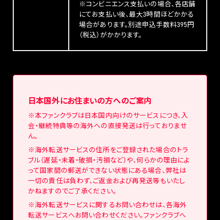
※コンビニエンス支払いの場合、各店舗
にてお支払い後、最大3時間ほどかかる
場合があります。別途申込手数料395円
（税込）がかかります。
日本国外にお住まいの方へのご案内
※本ファンクラブは日本国内向けのサービスにつき、入
会・継続特典等の海外への直接発送は行っておりませ
ん。
※海外転送サービスの住所をご登録された場合のトラ
ブル（遅延・未着・破損・汚損など）や、何らかの理由によ
って国家間の郵送ができない状態にある場合、弊社は
一切の責任は負わず、ご返金および再発送等もいたし
かねますのでご了承ください。
※海外転送サービスに関するお問い合わせは、各海外
転送サービスへお問い合わせください。ファンクラブへ