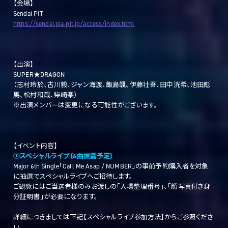
【会場】
Sendai PIT
https://sendai.pia-pit.jp/access/index.html
【出演】
SUPER★DRAGON
（志村玲於、古川毅、ジャン海渡、飯島颯、伊藤壮吾、田中洸希、池田彪
馬、松村和哉、柴崎楽）
※出演メンバーは変更になる可能性がございます。
【イベント内容】
①スペシャルライブ (6曲披露予定)
Major 6th Single「Call Me Asap / NUMBER」の事前予約購入者を対象
に抽選でスペシャルライブへご招待します。
ご観覧にはご当選者様のみお渡しの「入場整理番号」、「顔写真付き身
分証明書」が必要になります。
詳細につきましては下記【スペシャルライブ参加方法】からご参照くださ
い。