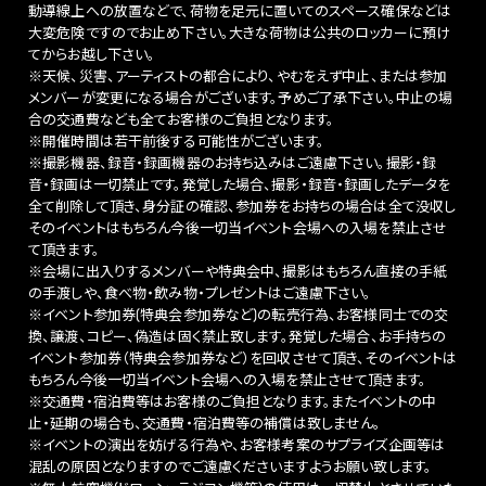
動導線上への放置などで、荷物を足元に置いてのスペース確保などは
大変危険ですのでお止め下さい。大きな荷物は公共のロッカーに預け
てからお越し下さい。
※天候、災害、アーティストの都合により、やむをえず中止、または参加
メンバーが変更になる場合がございます。予めご了承下さい。中止の場
合の交通費なども全てお客様のご負担となります。
※開催時間は若干前後する可能性がございます。
※撮影機器、録音・録画機器のお持ち込みはご遠慮下さい。撮影・録
音・録画は一切禁止です。発覚した場合、撮影・録音・録画したデータを
全て削除して頂き、身分証の確認、参加券をお持ちの場合は全て没収し
そのイベントはもちろん今後一切当イベント会場への入場を禁止させ
て頂きます。
※会場に出入りするメンバーや特典会中、撮影はもちろん直接の手紙
の手渡しや、食べ物・飲み物・プレゼントはご遠慮下さい。
※イベント参加券(特典会参加券など)の転売行為、お客様同士での交
換、譲渡、コピー、偽造は固く禁止致します。発覚した場合、お手持ちの
イベント参加券（特典会参加券など）を回収させて頂き、そのイベントは
もちろん今後一切当イベント会場への入場を禁止させて頂きます。
※交通費・宿泊費等はお客様のご負担となります。またイベントの中
止・延期の場合も、交通費・宿泊費等の補償は致しません。
※イベントの演出を妨げる行為や、お客様考案のサプライズ企画等は
混乱の原因となりますのでご遠慮くださいますようお願い致します。