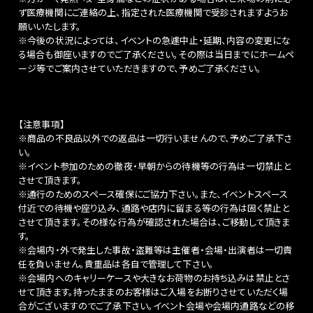
ず医療機関にご連絡の上、指定された医療機関で受診されますようお
願いいたします。
※今後の状況によっては、イベントの急遽中止・延期、内容の変更にな
る場合も御座いますのでご了承ください。その際は当日までにホームペ
ージ等でご案内させていただきますので、予めご了承ください。
【注意事項】
※商品の不良品以外での返品は一切行いませんので、予めご了承下さ
い。
※イベント参加のための徹夜・早朝からの待機等の行為は一切禁止と
させて頂きます。
※通行のためのスペース確保にご協力下さい。また、イベントスペース
付近での待機や座り込み、通路や店内に留まる等の行為は固く禁止と
させて頂きます。その様な行為が確認された場合は、ご移動して頂きま
す。
※会場内・外で発生した事故・盗難等は主催者・会場・出演者は一切責
任を負いません。貴重品は各自で管理して下さい。
※会場内へのキャリーケースや大きなお荷物のお持ち込みは禁止とさ
せて頂きます。持ったままのお客様はご入場をお断りさせていただく場
合がございますのでご了承下さい。イベント会場や会場内通路などの移