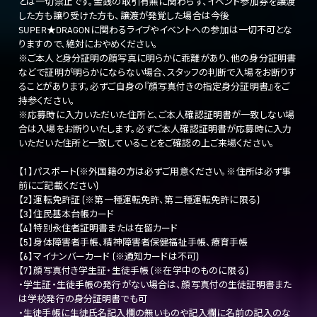
とは一切禁止です。金銭の取引有無に関わらず、イベント参加券を譲渡
した方も譲り受けた方も、譲渡が発覚した場合は今後
SUPER★DRAGONに関わるライブやイベントへの参加は一切不可とな
りますので、絶対におやめください。
※ご本人と身分証明の顔写真に明らかに乖離があり、他の身分証明書
などで証明が明らかにならない場合、スタッフの判断で入場をお断りす
ることがあります。必ずご自身の『顔写真付きの指定身分証明書』をご
持参ください。
※応募時に入力いただいた住所と、ご本人確認証明書が一致しない場
合は入場をお断りいたします。必ずご本人確認証明書が応募時に入力
いただいた住所と一致していることをご確認の上ご来場ください。
【1】パスポート(※外国籍の方は必ずご用意ください。※住所は必ず事
前にご記載ください)
【2】運転免許証 (※第一種運転免許、第二種運転免許に限る)
【3】住民基本台帳カード
【4】特別永住者証明書または在留カード
【5】身体障害者手帳、精神障害者保健福祉手帳、療育手帳
【6】マイナンバーカード (※通知カードは不可)
【7】顔写真付き学生証・生徒手帳 (※在学中のものに限る)
・学生証・生徒手帳の発行がない場合は、顔写真付の生徒証明書また
は学校発行の身分証明書でも可
・生徒手帳に生徒氏名記入欄の無いものや記入欄に名前の記入のな