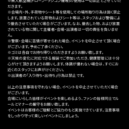
※無人航空機(ドローン・ラジコン機等)の使用は一切禁止とさせていた
だきます。
※会場内・外、手荷物やシート等を使用しての場所取り行為は固く禁止
します。放置されている荷物およびシート等は、スタッフおよび警備によ
り撤去させていただく場合がございます。なお、撤去した物、および放置
されている物に関して主催者・会場・出演者は一切の責任を負いませ
ん。
※警察・会場に苦情が寄せられた場合、イベントを中止させて頂く場合
がございます。予めご了承ください。
※ゴミは各自でお持ち帰りいただきますようお願い致します。
※天候の変化に対応できる服装でご参加いただき、健康管理には十分
心がけて頂きますようお願いします。体調が優れない場合は、すぐにお
近くのスタッフにお声がけください。
※出演者の「入り待ち・出待ち」行為は禁止です。
以上の注意事項を守れない場合、イベントを中止させていただく場合
がございます。
会場にいらした皆様がイベントを楽しめるよう、ファンの皆様同士でル
ールとマナーの厳守をお願い致します。
イベントはお客様のご理解とご協力のもと実施できています。注意事項
をしっかり守って楽しいイベントにしましょう。