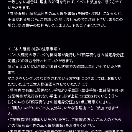
一致しない場合は、理由の如何を問わず、イベント参加をお断りさせて
いただきます。
「参加通知」「顔写真付きの本人確認書類」を紛失・お忘れになるなど、
不備がある場合も、ご参加いただけませんのでご注意下さい。またこの
場合、交通費等の負担もいたしません。予めご了承ください。
＜ご本人確認の際の注意事項＞
・ご本人確認の際に、公的機関等が発行した『顔写真付きの指定身分証
明書』との照合を行わせていただきます。
顔が見えない又は判別が困難な状態での確認は禁止させていただき
ます。
マスクやサングラスなどをされているお客様につきましては、お取りい
ただいた上でご本人様確認をさせていただきます。
・顔写真の有無に関係なく、学校より学生証・生徒手帳・生徒証明書・身
分証明書が発行されない学生は、必ず上記で指定されている【1】～
【7】の中から『顔写真付きの指定身分証』を1点ご用意ください。
・ご購入いただいたご本人以外は、いかなる理由でもご参加できませ
ん。
・ご家族間で代理購入いただいた方は、ご家族の方か、ご本人のどちら
かの『顔写真付きの本人確認書類』をお持ちください。
・未成年の方は、必ず保護者の方と一緒にお読みいただき、保護者の方