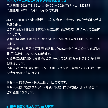
※メンバー全員とのハイタッチ会参加券付き
申込期間：2026年6月2日(火)20:00 ～ 2026年6月4日(木)23:59
当選通知：2026年6月8日(月)夕方以降
AREA SD会員様限定で期間内に対象商品11枚セットのご予約購入希望
を承ります。
当選発表は6月8日(月)夕方以降に当選・落選の結果をメールでご案内
いたします。
落選の場合は自動的に11枚セットのご予約購入を後日キャンセルいた
します。
当選者様には座席指定番号を記載したQRコード付きのメールを6月29
日(月)に送付させていただきます。
入場時にAREA SD会員資格、当選メールのQR、顔写真付き身分証明書
を確認します。
グループショット撮影会のスタート前に、メンバー全員とのハイタッチ会
へ特別参加いただけます。
※お一人様のカート購入上限は1口までです。
※お一人様が複数アカウントを使い複数回ご予約購入された場合は、
全て落選となります。
B：優先観覧立見エリア(750名予定)