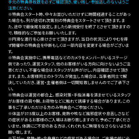
手元の特典券枚数を必ずご確認頂き、使い残し・参加逃しのないようご
注意ください。
※特典会スタート時、中々お並びいただけずに時間経過することがあっ
た場合も、列が途切れ次第別の特典会をスタートさせて頂きます。ま
た、途中で最後尾を設定しましたら新規受付を終了とさせて頂きますの
で、積極的なご参加をお願いいたします。
※円滑な進行を心掛けさせて頂きますが、当日の状況によりやむを得
ず開催中の特典会を中断もしくは一部内容を変更する場合がございま
す。
※特典会実施中に、携帯電話などのカメラをメンバーがいるステージ
側であったり、運営スタッフ、他のお客様がいる方向に向けないようご注
意ください。不審な場合はスタッフがお声がけし、内容確認させて頂き
ます。また、お客様同士のトラブルが発生した場合は、当事者同士で解
決していただき、運営・主催者側は一切関知致しませんのでご了承下さ
い。
※特典会は運営の都合上、感染対策・手指消毒を済ませているスタッフ
がお客様の肩や腕、お荷物などに触れて誘導する場合があります。この
事をご了承いただける方のみ特典会へご参加ください。
※体温が37.5度以上のお客様、発熱や咳など風邪症状や息苦しさなど
の症状があるお客様のご入場はお断り致しますので、予めご了承くださ
いませ。体調にご不安のある方は、くれぐれもご無理をなさらないようお
願い致します。
※万が一、発熱・咳・全身痛などの症状がある場合は、ご来場の前に必