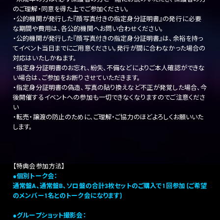
のご理解・同意を得た上でご参加ください。
・公的機関が発行した『顔写真付きの指定身分証明書』の発行に必要
な期間や費用は、各公的機関へお問い合わせください。
・公的機関が発行した『顔写真付きの指定身分証明書』は、余裕を持っ
てイベント当日までにご用意ください。発行が間に合わなかった場合の
対応はいたしかねます。
・指定身分証明書のお忘れ、紛失、不備などによりご本人確認ができな
い場合は、ご参加をお断りさせていただきます。
・指定身分証明書の偽造、写真の貼り換えなど不正が発覚した場合、今
後開催するイベントへの参加も一切できなくなりますのでご注意くださ
い
・転売・譲渡の防止のために、ご理解・ご協力のほどよろしくお願いいた
します。
【特典会参加方法】
●個別トーク会：
通常盤A、通常盤B、ソロ盤の合計3枚セットのご購入で1回参加 (ご希望
のメンバー1名とのトーク会になります)
●グループショット撮影会：