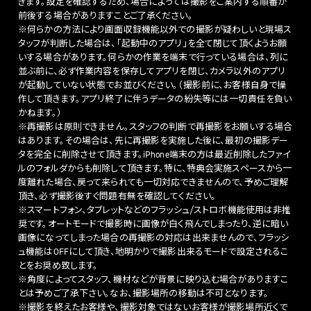
きます。設定を確認するため、場合によっては撮影をご案内する順番が
前後する場合がありますことご了承ください。
※何らかの方法により画面収録機能以外での撮影が疑わしいと現場ス
タッフが判断した場合は、「起動中のアプリ」を全て閉じて頂くようお願
いする場合があります。何らかの作業を端末で行っている場合は、列に
並ぶ前に、必ず作業内容を保存してアプリを閉じ、カメラ以外のアプリ
が起動していない状態でお並びください。（撮影前に、お客様自身で操
作して頂きます。アプリ終了に伴うデータの紛失等には一切責任を負い
かねます。）
※再撮影は原則できません。スタッフの判断で再撮影をお願いする場合
はあります。その場合は、先に再撮影を実施した後に、最初の撮影デー
タを完全に削除させて頂きます。iPhone端末の方は最近削除したファイ
ルのフォルダからも削除して頂きます。特に、特典会実施スペースから一
度離れた場合、戻って来られても一切対応できませんので、予めご理解
頂き、必ず撮影後すぐ問題有無を確認してください。
※スマートフォン、タブレットなどのフラッシュ/ストロボ機能使用は非推
奨です。オートモードで撮影時に画像が白く飛んでしまったり、逆に暗い
画像になってしまった場合の再撮影の対応は出来ませんので、フラッシ
ュ機能はOFFにして頂き、地明かりで撮影出来るモードで設定されるこ
とをお奨め致します。
※角度によってスタッフ、機材などが背景に映り込む場合がありますこ
とは予めご了承下さい。なお、撮影場所の移動は不可となります。
※撮影を終えたお客様や、撮影対象ではないお客様が撮影場所近くで