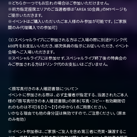
※どちらか一つでもお忘れの場合はご参加いただけません。
※前方指定座席エリアのご当選者様は「AREA SD会員」のMYページも
ご提示いただきます。
※イベントはご購入いただいたご本人様のみ参加が可能です。 (ご家族
間のみ代理購入での参加可)
（3）スペシャルライブにご参加される方はご入場の際に別途ドリンク代
600円をお支払いいただき、順次係員の指示にお従いいただき、イベント
会場へご入場いただきます。
※スペシャルライブには参加せず、スペシャルライブ終了後の特典会の
みご参加される方はドリンク代のお支払いはございません。
＜顔写真付きの本人確認書類について＞
イベントに参加される際は、必ず主催者が指定する、当選されたご本人
様の『顔写真付きの本人確認書類』の原本(写真・コピー・有効期限切
れのものは不可)を【1】～【7】の中から1点ご用意ください。
いかなる理由でも他の身分証は無効ですので、ご注意ください。（原本
のみ有効）
※イベント参加券は、ご家族・ご友人を含め第三者に売買・譲渡するこ