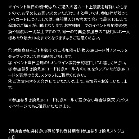
※イベント当日の朝9時より、ご購入の各カート上限数を解除いたしま
すので、お早めにお買い求めいただけますと幸いです。参加枠が残って
いるカートにつきましては、事前購入分も含めて合計で最大10口まで
追加のご購入が可能となります。お客様同士でのイベント参加券の交
換や譲渡は一切禁止ですので、同一の特典会参加券のご使用はお一人
様あたり最大10枚までとなりますようご注意ください。
① 対象商品をご予約後すぐに、参加券引き換えQRコード付きメールを
楽天ブックスより自動配信いたします。
② イベント当日会場の「オンライン事前予約窓口」にお越しください。
③ 参加券引き換えQRコード付きメール内のURLをタップいただきQRコ
ードを表示のうえ、スタッフにご提示ください。
④ ご注文内容を照合させていただいた上で、参加券をお渡しいたしま
す。
※参加券引き換えQRコード付きメールが届かない場合は楽天ブックス
マイページでもご確認いただけます。
【特典会参加券付きCD事前予約受付期間 (参加券引き換えスケジュー
ル)】