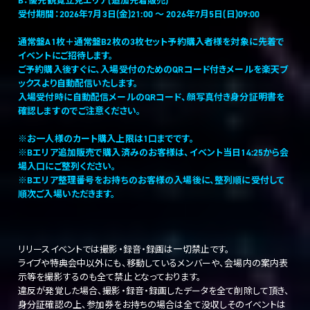
B：優先観覧立見エリア(追加先着販売)
受付期間：2026年7月3日(金)21:00 ～ 2026年7月5日(日)09:00
通常盤A1枚＋通常盤B2枚の3枚セット予約購入者様を対象に先着で
イベントにご招待します。
ご予約購入後すぐに、入場受付のためのQRコード付きメールを楽天ブ
ックスより自動配信いたします。
入場受付時に自動配信メールのQRコード、顔写真付き身分証明書を
確認しますのでご注意ください。
※お一人様のカート購入上限は1口までです。
※Bエリア追加販売で購入済みのお客様は、イベント当日14:25から会
場入口にご整列ください。
※Bエリア整理番号をお持ちのお客様の入場後に、整列順に受付して
順次ご入場いただきます。
リリースイベントでは撮影・録音・録画は一切禁止です。
ライブや特典会中以外にも、移動しているメンバーや、会場内の案内表
示等を撮影するのも全て禁止となっております。
違反が発覚した場合、撮影・録音・録画したデータを全て削除して頂き、
身分証確認の上、参加券をお持ちの場合は全て没収しそのイベントは