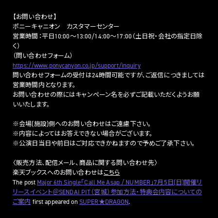
【お問い合わせ】
ポニーキャニオン カスタマーセンター
営業時間：平日10:00～13:00/14:00～17:00（土日祝・会社の指定日除
く）
（問い合わせフォーム）
https://www.ponycanyon.co.jp/support/inquiry
問い合わせフォームの受付は24時間可能ですが、ご返信につきましては
営業時間内となります。
お問い合わせの際にはキャンペーン名を必ずご記載いただくようお願
いいたします。
※会場(施設)側へのお問い合わせはご遠慮下さい。
※内容によってはお答えできない場合がございます。
※公演日当日や前日はご対応できかねますので予めご了承下さい。
〈販売方法、配信メール、商品に関する問い合わせ先〉
楽天ブックスへのお問い合
わせは
こちら
The post
Major 6th Single「Call Me Asap / NUMBER」7月5日(日)開催リ
リースイベント＠SENDAI PIT（宮城）参加方法・特典会内容についての
ご案内
first appeared on
SUPER★DRAGON
.