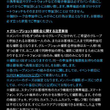
※携帯電話やスマートウォッチなどの電子機器は必ずカバンの奥にし
まってからご参加頂くようにお願い致します。携帯電話の肩がけやスマ
ートウォッチもそのまま付けて参加頂くことはできません。
※個別トーク会参加中にしゃがみこむ行為は禁止となります。お客様は
必ず立った状態でご参加ください。
▼グループショット撮影会に関する注意事項
※メンバーが3名ずつのA・B・Cグループに分かれて、ご希望のグループ
と参加されるお客様お一人のみ、またはお客様お二人まで同時参加可
能な撮影会となります。グループショット撮影会参加券はお一人様1枚
ずつ必要です。お二人様で同時参加の際も、撮影に使用するためにお預
かりするスマートフォンは1台のみ、撮影も1回のみになります。
※撮影は1回ずつとなりますので、同一の参加券を複数枚お持ちのお客
様は最後尾へ再度お並びなおしをお願い致します。
※各グループメンバーの組み合わせに関しましては、イベント前日に
SUPER★DRAGON公式X
にて発表いたします。
※メンバーのポーズは固定となります。メンバーの撮影ポーズにつきま
しては、イベント当日に同じく公式Xにてお知らせします。
※撮影は、スタッフがお客様所有のカメラ機能付き携帯電話、スマート
フォン、タブレット端末のいずれかをお預かりして撮影致します。その他
の機器（チェキ、デジタルカメラ、フィルムカメラ、一眼レフ等）での撮影
は不可となります。すぐにカメラアプリが起動できる状態にした上で特
典会列にお並びください。