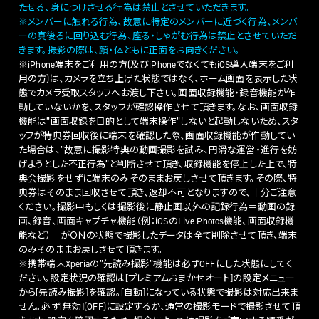
たせる、身につけさせる行為は禁止とさせていただきます。
※メンバーに触れる行為、故意に特定のメンバーに近づく行為、メンバ
ーの真後ろに回り込む行為、座る・しゃがむ行為は禁止とさせていただ
きます。撮影の際は、顔・体ともに正面をお向きください。
※iPhone端末をご利用の方(及びiPhoneでなくてもiOS導入端末をご利
用の方)は、カメラを立ち上げた状態ではなく、ホーム画面を表示した状
態でカメラ受取スタッフへお渡し下さい。画面収録機能・録音機能が作
動していないかを、スタッフが確認操作させて頂きます。なお、画面収録
機能は”画面収録を目的として端末操作”しないと起動しないため、スタ
ッフが特典券回収後に端末を確認した際、画面収録機能が作動してい
た場合は、”故意に撮影特典の動画撮影を試み、円滑な運営・進行を妨
げようとした不正行為”と判断させて頂き、収録機能を停止した上で、特
典会撮影をせずに端末のみそのままお戻しさせて頂きます。その際、特
典券はそのまま回収させて頂き、返却不可となりますので、十分ご注意
ください。撮影中もしくは撮影後に静止画以外の記録行為＝動画の録
画、録音、画面キャプチャ機能（例：iOSのLive Photos機能、画面収録機
能など）＝がＯＮの状態で撮影したデータは全て削除させて頂き、端末
のみそのままお戻しさせて頂きます。
※携帯端末Xperiaの”先読み撮影”機能は必ずOFFにした状態にしてく
ださい。設定状況の確認は[プレミアムおまかせオート]の設定メニュー
から[先読み撮影]を確認。[自動]になっている状態で撮影は対応出来ま
せん。必ず[無効](OFF)に設定するか、通常の撮影モードで撮影させて頂