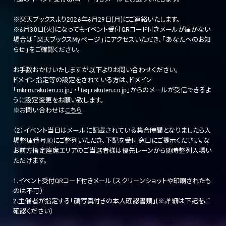
※楽天ブックスより2026年6月29日(月)にご連絡いたします。
※6月30日(火)になってもイベント受付QRコード付きメールが届かない
場合は「楽天ブックスMyページ」にアクセスいただき、「あなたへのお知
らせ」をご確認ください。
お手数おかけいたしますが以下よりお問い合わせください。
ドメイン指定等の設定をされている方は、ドメイン
「mkrm.rakuten.co.jp」・「faq.rakuten.co.jp」からのメールが受信できるよ
うに設定変更をお願い致します。
※お問い合
わせは
こちら
（2）イベント当日はメールに記載されている集合時間となりましたら入
場整理番号順にご整列いただき、下記を受付窓口にご提示ください。な
お前方指定座席エリアのご当選者様は優先レーンから随時整列入場い
ただけます。
1.イベント受付QRコード付きメール（スクリーンショットや印刷されたも
のは不可）
2.主催者が指定する「顔写真付きの本人確認書類」(※詳細は下記をご
確認ください)