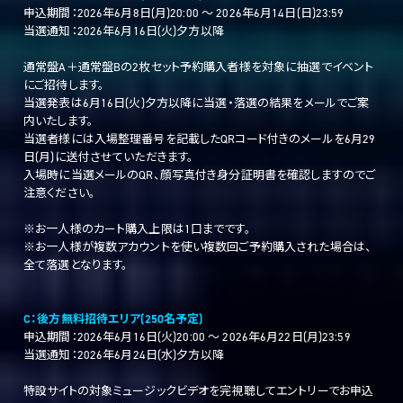
申込期間：2026年6月8日(月)20:00 ～ 2026年6月14日(日)23:59
当選通知：2026年6月16日(火)夕方以降
通常盤A＋通常盤Bの2枚セット予約購入者様を対象に抽選でイベント
にご招待します。
当選発表は6月16日(火)夕方以降に当選・落選の結果をメールでご案
内いたします。
当選者様には入場整理番号を記載したQRコード付きのメールを6月29
日(月)に送付させていただきます。
入場時に当選メールのQR、顔写真付き身分証明書を確認しますのでご
注意ください。
※お一人様のカート購入上限は1口までです。
※お一人様が複数アカウントを使い複数回ご予約購入された場合は、
全て落選となります。
C：後方無料招待エリア(250名予定)
申込期間：2026年6月16日(火)20:00 ～ 2026年6月22日(月)23:59
当選通知：2026年6月24日(水)夕方以降
特設サイトの対象ミュージックビデオを完視聴してエントリーでお申込