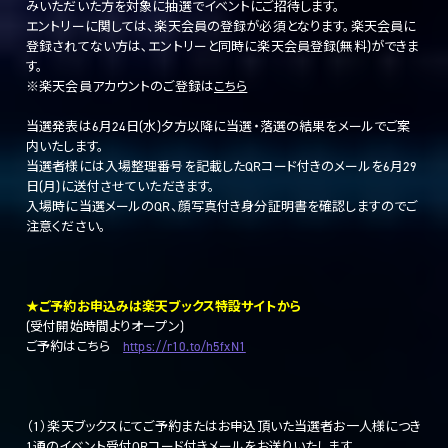
みいただいた方を対象に抽選でイベントにご招待します。
エントリーに関しては、楽天会員の登録が必須となります。楽天会員に
登録されてない方は､エントリーと同時に楽天会員登録(無料)ができま
す。
※楽天会員アカウ
ントのご登録は
こちら
当選発表は6月24日(水)夕方以降に当選・落選の結果をメールでご案
内いたします。
当選者様には入場整理番号を記載したQRコード付きのメールを6月29
日(月)に送付させていただきます。
入場時に当選メールのQR、顔写真付き身分証明書を確認しますのでご
注意ください。
★ご予約お申込みは楽天ブックス特設サイトから
(受付開始時間よりオープン)
ご予約はこちら
https://r10.to/h5fxN1
（1）楽天ブックスにてご予約またはお申込頂いた当選者お一人様につき
1通のイベント受付QRコード付きメールをお送りいたします。