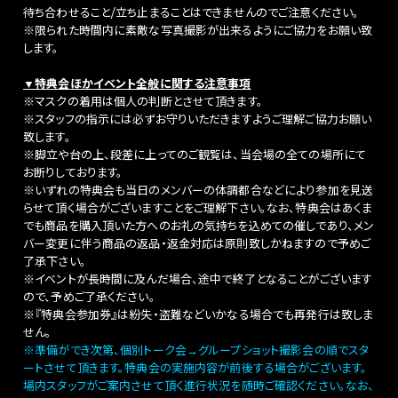
待ち合わせること/立ち止まることはできませんのでご注意ください。
※限られた時間内に素敵な写真撮影が出来るようにご協力をお願い致
します。
▼特典会ほかイベント全般に関する注意事項
※マスクの着用は個人の判断とさせて頂きます。
※スタッフの指示には必ずお守りいただきますようご理解ご協力お願い
致します。
※脚立や台の上、段差に上ってのご観覧は、当会場の全ての場所にて
お断りしております。
※いずれの特典会も当日のメンバーの体調都合などにより参加を見送
らせて頂く場合がございますことをご理解下さい。なお、特典会はあくま
でも商品を購入頂いた方へのお礼の気持ちを込めての催しであり、メン
バー変更に伴う商品の返品・返金対応は原則致しかねますので予めご
了承下さい。
※イベントが長時間に及んだ場合、途中で終了となることがございます
ので、予めご了承ください。
※『特典会参加券』は紛失・盗難などいかなる場合でも再発行は致しま
せん。
※準備ができ次第、個別トーク会→グループショット撮影会の順でスタ
ートさせて頂きます。特典会の実施内容が前後する場合がございます。
場内スタッフがご案内させて頂く進行状況を随時ご確認ください。なお、